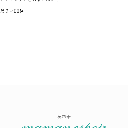
💆‍♀️💫
美容室